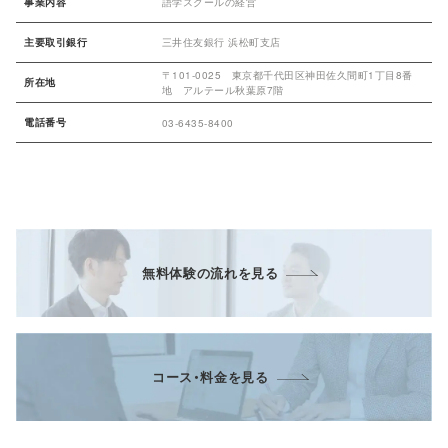
事業内容
語学スクールの経営
主要取引銀行
​三井住友銀行 浜松町支店
〒101-0025 東京都千代田区神田佐久間町1丁目8番
所在地
地 アルテール秋葉原7階
電話番号
03-6435-8400
無料体験の流れを見る
コース・料金を見る