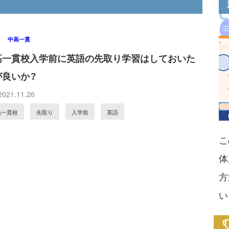
中高一貫
高一貫校入学前に英語の先取り学習はしておいた
が良いか？
021.11.26
高一貫校
先取り
入学前
英語
こ
体
方
い