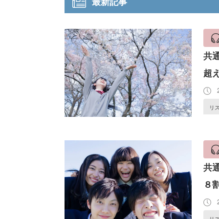
最新記事
共
超
2
リ
共
８
2
リ