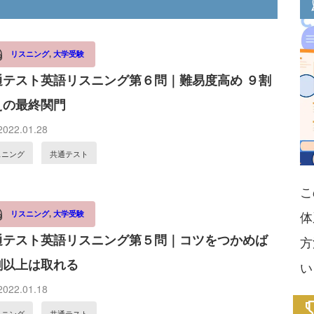
リスニング
,
大学受験
通テスト英語リスニング第６問｜難易度高め ９割
えの最終関門
022.01.28
スニング
共通テスト
こ
体
リスニング
,
大学受験
通テスト英語リスニング第５問｜コツをつかめば
方
割以上は取れる
い
022.01.18
スニング
共通テスト