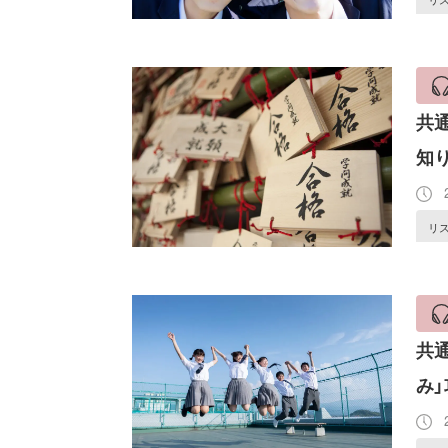
共
知
2
リ
共
み
2