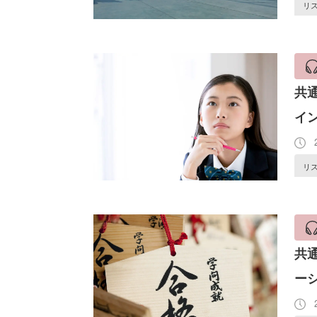
リ
共
イン
2
リ
共
ー
2