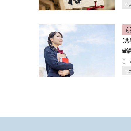
リ
【
確
2
リ