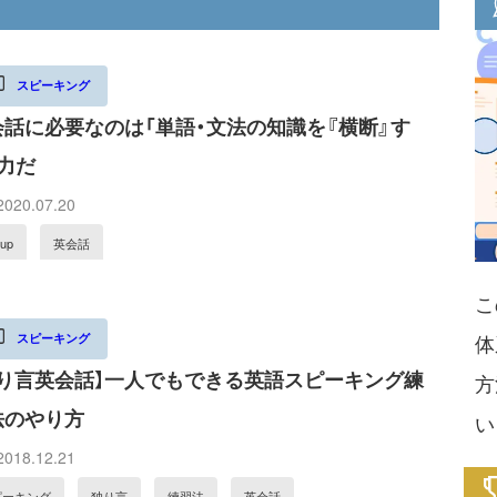
スピーキング
会話に必要なのは「単語・文法の知識を『横断』す
力だ
020.07.20
kup
英会話
こ
体
スピーキング
独り言英会話】一人でもできる英語スピーキング練
方
法のやり方
い
018.12.21
ピーキング
独り言
練習法
英会話