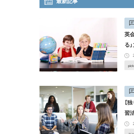
最新記事
英
る」
2
pic
【
習
2
ス