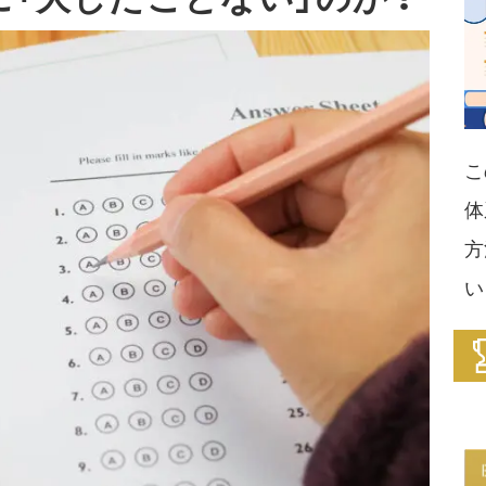
こ
体
方
い