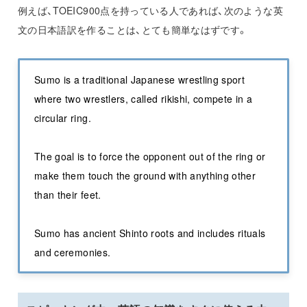
例えば、TOEIC900点を持っている人であれば、次のような英
文の日本語訳を作ることは、とても簡単なはずです。
Sumo is a traditional Japanese wrestling sport
where two wrestlers, called rikishi, compete in a
circular ring.
The goal is to force the opponent out of the ring or
make them touch the ground with anything other
than their feet.
Sumo has ancient Shinto roots and includes rituals
and ceremonies.